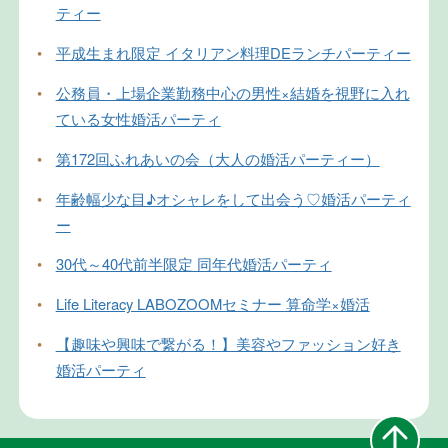
ティー
•
平成生まれ限定 イタリアン料理DEランチパーティー
•
公務員・上場企業勤務中心の男性×結婚を視野に入れ
ている女性婚活パーティ
•
第172回ふれあいの会（大人の婚活パーティー）
•
年齢幅少な目♪オシャレをして出会う♡婚活パーティ
ー
•
30代～40代前半限定 同年代婚活パーティ
•
Life Literacy LABOZOOMセミナー 算命学×婚活
•
【趣味や興味で繋がる！】美容やファッション好き
婚活パーティ