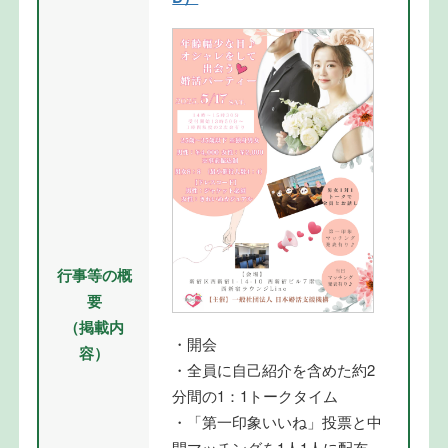
行事等の概
要
（掲載内
・開会
容）
・全員に自己紹介を含めた約2
分間の1：1トークタイム
・「第一印象いいね」投票と中
間マッチングを1人1人に配布