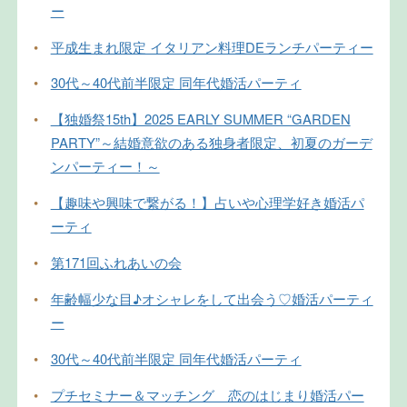
ー
•
平成生まれ限定 イタリアン料理DEランチパーティー
•
30代～40代前半限定 同年代婚活パーティ
•
【独婚祭15th】2025 EARLY SUMMER “GARDEN
PARTY”～結婚意欲のある独身者限定、初夏のガーデ
ンパーティー！～
•
【趣味や興味で繋がる！】占いや心理学好き婚活パ
ーティ
•
第171回ふれあいの会
•
年齢幅少な目♪オシャレをして出会う♡婚活パーティ
ー
•
30代～40代前半限定 同年代婚活パーティ
•
プチセミナー＆マッチング 恋のはじまり婚活パー