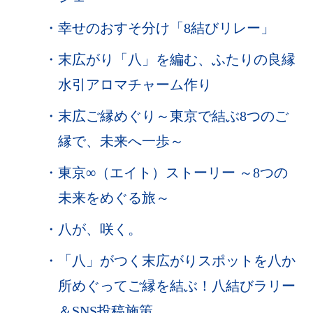
・
幸せのおすそ分け「8結びリレー」
・
末広がり「八」を編む、ふたりの良縁
水引アロマチャーム作り
・
末広ご縁めぐり～東京で結ぶ8つのご
縁で、未来へ一歩～
・
東京∞（エイト）ストーリー ～8つの
未来をめぐる旅～
・
八が、咲く。
・
「八」がつく末広がりスポットを八か
所めぐってご縁を結ぶ！八結びラリー
＆SNS投稿施策