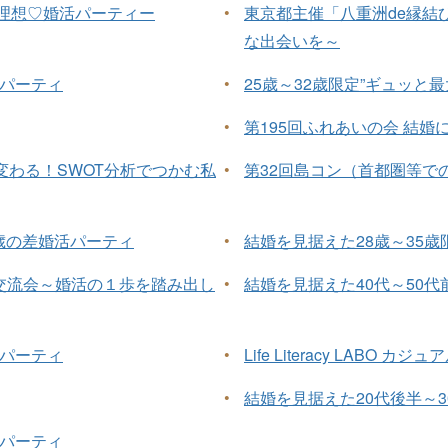
が理想♡婚活パーティー
•
東京都主催「八重洲de縁結
な出会いを～
活パーティ
•
25歳～32歳限定”ギュッと
•
第195回ふれあいの会 結
わる！SWOT分析でつかむ私
•
第32回島コン（首都圏等で
歳の差婚活パーティ
•
結婚を見据えた28歳～35歳
び交流会～婚活の１歩を踏み出し
•
結婚を見据えた40代～50代
活パーティ
•
Life Literacy LABO
•
結婚を見据えた20代後半～
活パーティ