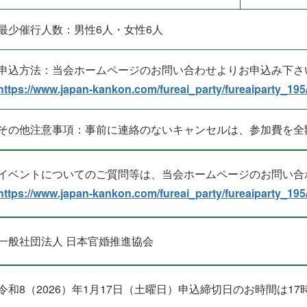
最少催行人数：男性6人・女性6人
申込方法：当会ホームページのお問い合わせよりお申込み下さ
https://www.japan-kankon.com/fureai_party/fureaiparty_195
その他注意事項：事前に連絡のないキャンセルは、参加費を全
イベントについてのご質問等は、当会ホームページのお問い合
https://www.japan-kankon.com/fureai_party/fureaiparty_195
一般社団法人 日本官婚推進協会
令和8（2026）年1月17日（土曜日）申込締切日のお時間は1