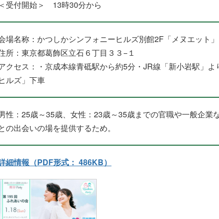
＜受付開始＞ 13時30分から
会場名称：かつしかシンフォニーヒルズ別館2F「メヌエット」
住所：東京都葛飾区立石６丁目３３−１
アクセス：・京成本線青砥駅から約5分・JR線「新小岩駅」よ
ヒルズ」下車
男性：25歳～35歳、女性：23歳～35歳までの官職や一般企業
との出会いの場を提供するため。
詳細情報（PDF形式： 486KB）