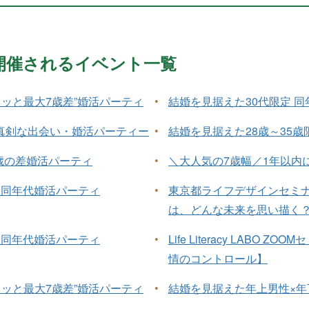
月に開催されるイベント一覧
ュッと最大7歳差”婚活パーティ
•
結婚を見据えた30代限定 
た真剣な出会い・婚活パーティー
•
結婚を見据えた28歳～35歳
歳の差婚活パーティ
•
＼大人気の7歳幅／1年以内
 同年代婚活パーティ
•
東京都ライフデザインセミ
は、どんな未来を思い描く
 同年代婚活パーティ
•
Life Literacy LAB
情のコントロール】
ュッと最大7歳差”婚活パーティ
•
結婚を見据えた年上男性×年