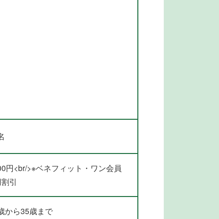
名
00円<br/>※ベネフィット・ワン会員
円割引
歳から35歳まで