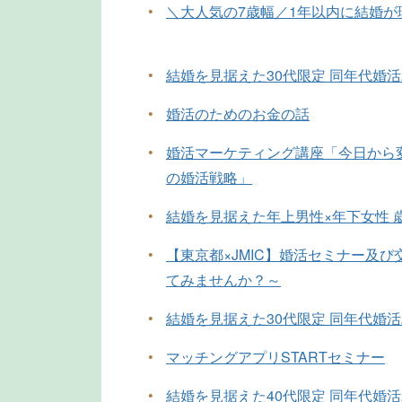
•
＼大人気の7歳幅／1年以内に結婚
•
結婚を見据えた30代限定 同年代婚
•
婚活のためのお金の話
•
婚活マーケティング講座「今日から変
の婚活戦略」
•
結婚を見据えた年上男性×年下女性 
•
【東京都×JMIC】婚活セミナー及
てみませんか？～
•
結婚を見据えた30代限定 同年代婚
•
マッチングアプリSTARTセミナー
•
結婚を見据えた40代限定 同年代婚