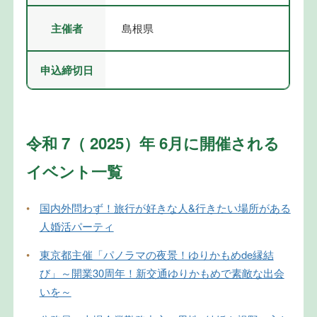
主催者
島根県
申込締切日
令和 7（ 2025）年 6月に開催される
イベント一覧
•
国内外問わず！旅行が好きな人&行きたい場所がある
人婚活パーティ
•
東京都主催「パノラマの夜景！ゆりかもめde縁結
び」～開業30周年！新交通ゆりかもめで素敵な出会
いを～