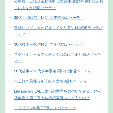
•
公務員・上場企業勤務中心の男性×結婚を視野に入れ
ている女性婚活パーティ
•
30代～40代前半限定 同年代婚活パーティ
•
美味しいグルメが好き！イタリアン料理DEランチパ
ーティー
•
30代後半～40代限定 同年代婚活パーティ
•
プチセミナー＆マッチング恋のはじまり婚活パーテ
ィー
•
20代後半～30代前半限定 同年代婚活パーティ
•
年上好き男性＆年下好き女性 婚活パーティ
•
Life Literacy LABO婚活の世界をのぞいてみる 婚活
準備会！第二弾！結婚相談所ってどうなの？
•
イタリアン料理DEランチパーティー