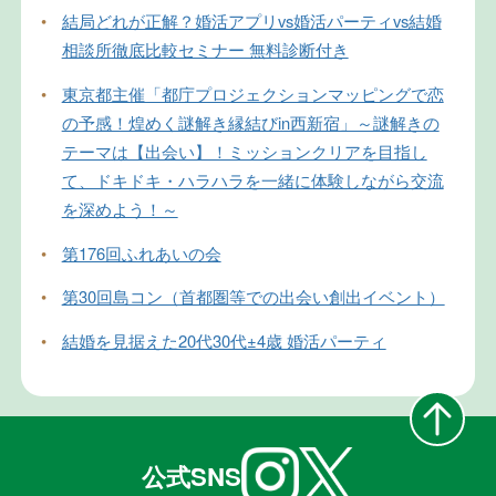
•
結局どれが正解？婚活アプリvs婚活パーティvs結婚
相談所徹底比較セミナー 無料診断付き
•
東京都主催「都庁プロジェクションマッピングで恋
の予感！煌めく謎解き縁結びin西新宿」～謎解きの
テーマは【出会い】！ミッションクリアを目指し
て、ドキドキ・ハラハラを一緒に体験しながら交流
を深めよう！～
•
第176回ふれあいの会
•
第30回島コン（首都圏等での出会い創出イベント）
•
結婚を見据えた20代30代±4歳 婚活パーティ
公式SNS