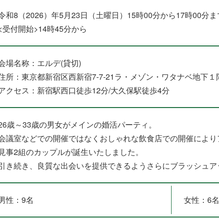
令和8（2026）年5月23日（土曜日）15時00分から17時00分ま
<受付開始>14時45分から
会場名称：エルデ(貸切)
住所：東京都新宿区西新宿7-7-21ラ・メゾン・ワタナベ地下１
アクセス：新宿駅西口徒歩12分/大久保駅徒歩4分
26歳～33歳の男女がメインの婚活パーティ。
会議室などでの開催ではなくおしゃれな飲食店での開催により
見事2組のカップルが誕生いたしました。
引き続き、良質な出会いを提供できるようさらにブラッシュア
男性：9名
女性：6