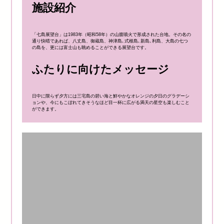
施設紹介
「七島展望台」は1983年（昭和58年）の山腹噴火で形成された台地。その名の
通り快晴であれば、八丈島、御蔵島、神津島､式根島､新島､利島、大島の七つ
の島を、更には富士山も眺めることができる展望台です。
ふたりに向けたメッセージ
日中に限らず夕方には三宅島の碧い海と鮮やかなオレンジの夕日のグラデーシ
ョンや、今にもこぼれてきそうなほど目一杯に広がる満天の星空も楽しむこと
ができます。