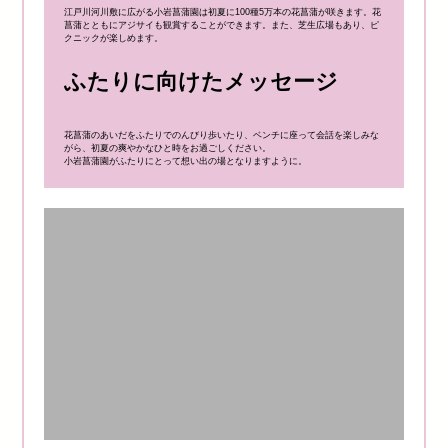
江戸川河川敷に広がる小岩菖蒲園は初夏に100種5万本の花菖蒲が咲きます。花
菖蒲とともにアジサイも観賞することができます。また、芝生広場もあり、ピ
クニックが楽しめます。
ふたりに向けたメッセージ
花菖蒲のあいだをふたりでのんびり歩いたり、ベンチに座って会話を楽しみな
がら、初夏の爽やかなひと時をお過ごしください。
小岩菖蒲園がふたりにとって想い出の場となりますように。