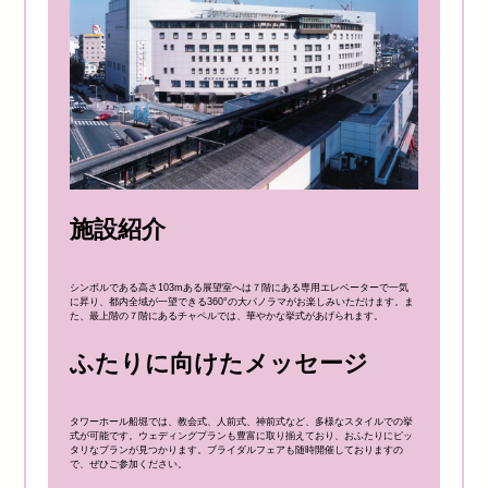
施設紹介
シンボルである高さ103mある展望室へは７階にある専用エレベーターで一気
に昇り、都内全域が一望できる360°の大パノラマがお楽しみいただけます。ま
た、最上階の７階にあるチャペルでは、華やかな挙式があげられます。
ふたりに向けたメッセージ
タワーホール船堀では、教会式、人前式、神前式など、多様なスタイルでの挙
式が可能です。ウェディングプランも豊富に取り揃えており、おふたりにピッ
タリなプランが見つかります。ブライダルフェアも随時開催しておりますの
で、ぜひご参加ください。