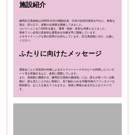
施設紹介
練馬区立美術館は1985年10月の開館以来、日本の近現代美術を中心に、斬新な
視点・切り口で、多数の企画展を開催してきました。
コレクションも7,000件を越え、重厚・軽妙・多彩な布陣となりました。
美術ファン必見の意欲的な展覧会を矢継ぎ早に開催しています。
エキサイティングな美の世界がお待ちしています。区立美術館にぜひ、お越し
ください。
ふたりに向けたメッセージ
展覧会ごとに学芸員や作家によるギャラリートークやロビーを利用したコンサ
ート等を実施するなど、多彩に展開しています。
また、美術館に隣接する「練馬区立美術の森緑地」には、誰もが知っている動
物が、誰も見たことのない彫刻に。見て触れられる20種32体のファンタジーな
彫刻群が、お二人を迎えてくれますよ。芸術に興味がある方などおススメで
す。