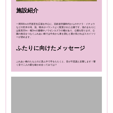
施設紹介
一周500ｍの円形芝生広場を中心に、旧鉄道学園時代からのサクラ・イチョウ
などの巨木や滝、池、噴水がバランスよく配置された公園です。池のまわりに
は延長33ｍ・幅3ｍの藤棚やノウゼンカズラの棚があり、公園を彩ります。公
園の南北をつなぐふれあい橋では中央から東を望むと運が良ければスカイツリ
ーが望めます。
ふたりに向けたメッセージ
ふれあい橋のたもとのど真ん中で手をたたくと、音が不思議と反響します！響
く音で二人の愛を確かめ合ってみては？