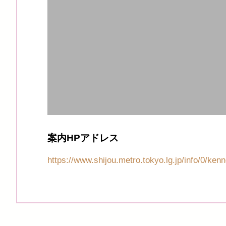
案内HPアドレス
https://www.shijou.metro.tokyo.lg.jp/info/0/ke