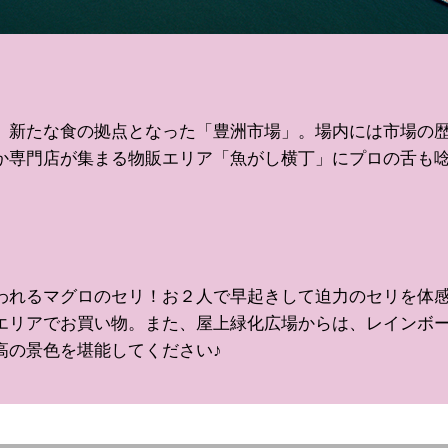
、新たな食の拠点となった「豊洲市場」。場内には市場の
か専門店が集まる物販エリア「魚がし横丁」にプロの舌も
われるマグロのセリ！お２人で早起きして迫力のセリを体
エリアでお買い物。また、屋上緑化広場からは、レインボ
高の景色を堪能してください♪