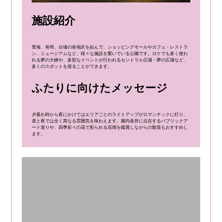
施設紹介
青海、有明、台場の各地区を結んで、ショッピングモールやカフェ・レストラ
ン、ミュージアムなど、様々な施設を繋いでいる公園です。ロケでも多く使わ
れる夢の大橋や、多彩なイベントが行われるセントラル広場・夢の広場など、
多くのスポットを巡ることができます。
ふたりに向けたメッセージ
夕暮れ時から夜にかけてはエリアごとのライトアップがロマンチックに灯り、
昼と夜では全く異なる雰囲気を味わえます。園内各所に点在するパブリックア
ート巡りや、四季折々の花で彩られる花壇を鑑賞しながらの散策もおすすめし
ます。