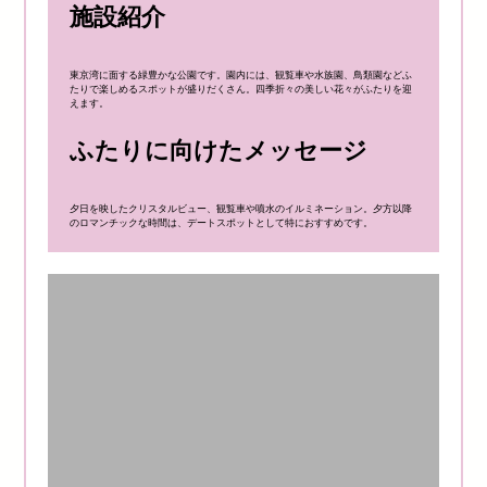
施設紹介
東京湾に面する緑豊かな公園です。園内には、観覧車や水族園、鳥類園などふ
たりで楽しめるスポットが盛りだくさん。四季折々の美しい花々がふたりを迎
えます。
ふたりに向けたメッセージ
夕日を映したクリスタルビュー、観覧車や噴水のイルミネーション。夕方以降
のロマンチックな時間は、デートスポットとして特におすすめです。