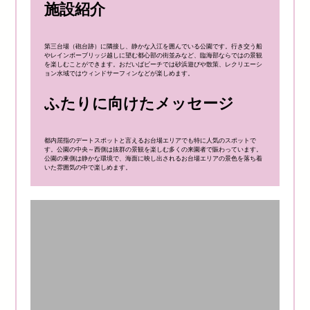
施設紹介
第三台場（砲台跡）に隣接し、静かな入江を囲んでいる公園です。行き交う船
やレインボーブリッジ越しに望む都心部の街並みなど、臨海部ならではの景観
を楽しむことができます。おだいばビーチでは砂浜遊びや散策、レクリエーシ
ョン水域ではウィンドサーフィンなどが楽しめます。
ふたりに向けたメッセージ
都内屈指のデートスポットと言えるお台場エリアでも特に人気のスポットで
す。公園の中央～西側は抜群の景観を楽しむ多くの来園者で賑わっています。
公園の東側は静かな環境で、海面に映し出されるお台場エリアの景色を落ち着
いた雰囲気の中で楽しめます。