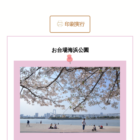
印刷実行
お台場海浜公園