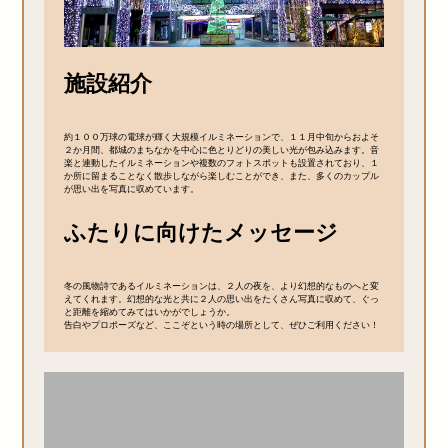
施設紹介
約１００万球の電球が輝く大規模イルミネーションで、１１月中旬からおよそ
２か月間、都城のまちなかを中心に色とりどりの美しい光が包み込みます。音
楽と連動したイルミネーションや複数のフォトスポットも設置されており、１
か所に留まることなく散歩しながら楽しむことができ、また、多くのカップル
が思い出を写真に収めています。
ふたりに向けたメッセージ
冬の風物詩であるイルミネーションは、２人の夜を、より幻想的なものへと変
えてくれます。幻想的な光と共に２人の思い出をたくさん写真に収めて、ぐっ
と距離を縮めてみてはいかがでしょうか。
告白やプロポーズなど、ここぞという時の場所として、ぜひご利用ください！