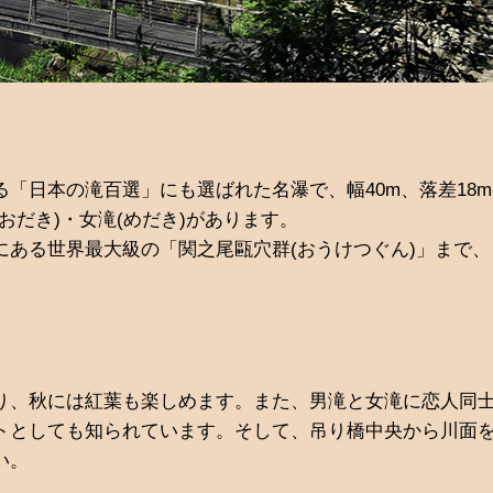
「日本の滝百選」にも選ばれた名瀑で、幅40m、落差18
おだき)・女滝(めだき)があります。
にある世界最大級の「関之尾甌穴群(おうけつぐん)」まで
り、秋には紅葉も楽しめます。また、男滝と女滝に恋人同士
トとしても知られています。そして、吊り橋中央から川面
い。