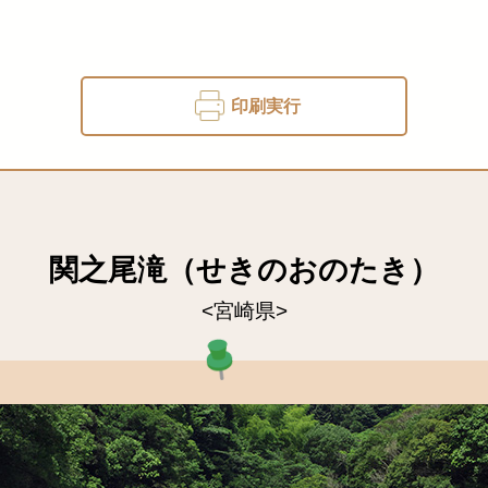
印刷実行
関之尾滝（せきのおのたき）
<宮崎県>