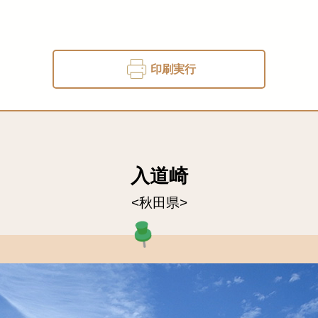
印刷実行
入道崎
<秋田県>