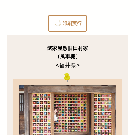
印刷実行
武家屋敷旧田村家
（風車棚）
<福井県>