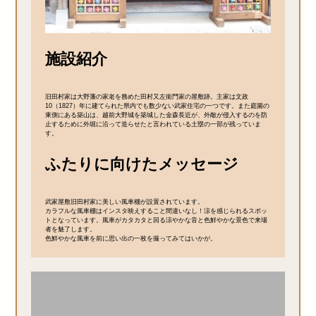
施設紹介
旧田村家は大野藩の家老を務めた田村又左衛門家の屋敷跡。主家は文政
10（1827）年に建てられた県内でも数少ない武家住宅の一つです。また庭園の
東側にある築山は、越前大野城を築城した金森長近が、外敵が侵入するのを防
止するために外堀に沿って造らせたと言われている土塁の一部が残っていま
す。
ふたりに向けたメッセージ
武家屋敷旧田村家に美しい風車棚が設置されています。
カラフルな風車棚はインスタ映えすること間違いなし！涼を感じられるスポッ
トとなっています。風車がカタカタと回る涼やかな音と色鮮やかな景色で来場
者を魅了します。
色鮮やかな風車を前に思い出の一枚を撮ってみてはいかが。