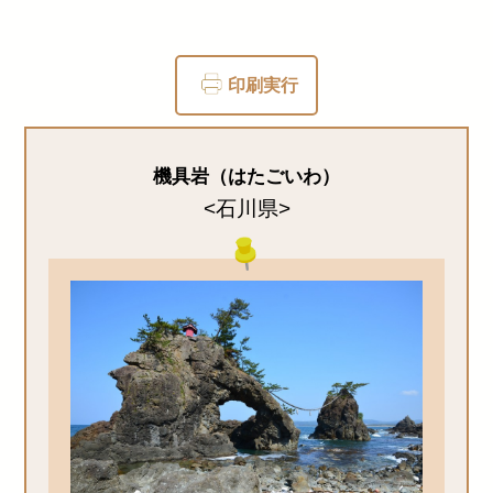
印刷実行
機具岩（はたごいわ）
<石川県>