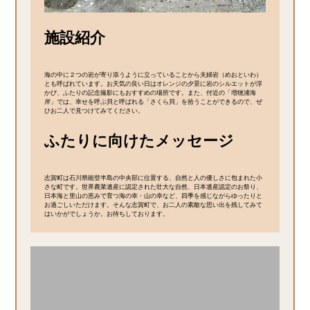
施設紹介
海の中に２つの岩が寄り添うように立っていることから夫婦岩（めおといわ）
とも呼ばれています。お天気の良い日はオレンジの夕景に岩のシルエットが浮
かび、ふたりの記念撮影にもおすすめの場所です。また、付近の「増穂浦海
岸」では、幸せを呼ぶ貝と呼ばれる「さくら貝」を拾うことができるので、ぜ
ひお二人で見つけてみてください。
ふたりに向けたメッセージ
志賀町は石川県能登半島の中央部に位置する、自然と人の優しさに包まれた小
さな町です。世界農業遺産に認定された壮大な自然、日本遺産認定のお祭り、
日本海と里山の恵みで育つ海の幸・山の幸など、四季を感じながらゆったりと
お過ごしいただけます。そんな志賀町で、お二人の素敵な思い出を残してみて
はいかがでしょうか。お待ちしております。