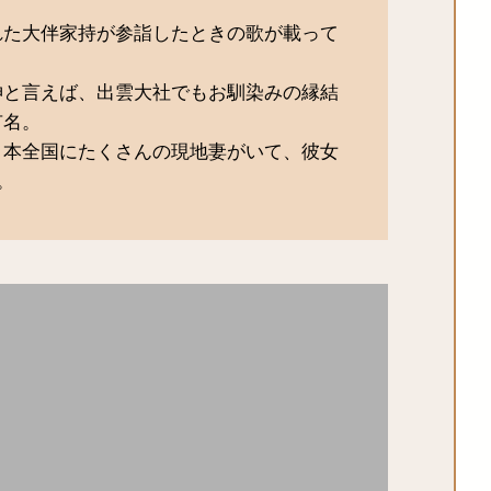
！
れた大伴家持が参詣したときの歌が載って
神と言えば、出雲大社でもお馴染みの縁結
有名。
日本全国にたくさんの現地妻がいて、彼女
。