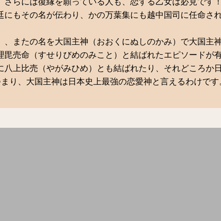
、さらには復縁を願っている人も、恋する乙女は必見です
廷にもその名が伝わり、かの万葉集にも越中国司に任命さ
）、またの名を大国主神（おおくにぬしのかみ）で大国主
理毘売命（すせりびめのみこと）と結ばれたエピソードが
に八上比売（やがみひめ）とも結ばれたり、それどころか
つまり、大国主神は日本史上最強の恋愛神と言えるわけです