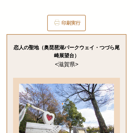
印刷実行
恋人の聖地（奥琵琶湖パークウェイ・つづら尾
崎展望台）
<滋賀県>