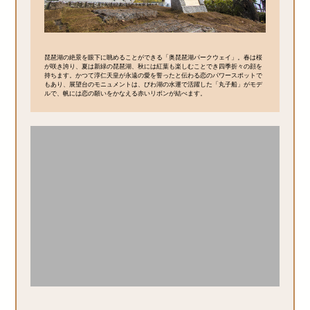
琵琶湖の絶景を眼下に眺めることができる「奥琵琶湖パークウェイ」。春は桜
が咲き誇り、夏は新緑の琵琶湖、秋には紅葉も楽しむことでき四季折々の顔を
持ちます。かつて淳仁天皇が永遠の愛を誓ったと伝わる恋のパワースポットで
もあり、展望台のモニュメントは、びわ湖の水運で活躍した「丸子船」がモデ
ルで、帆には恋の願いをかなえる赤いリボンが結べます。