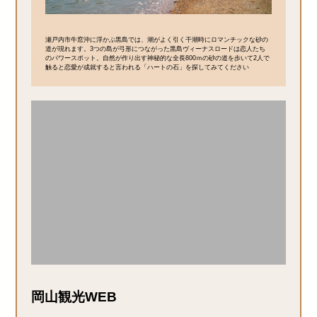
瀬戸内市牛窓沖に浮かぶ黒島では、潮がよく引く干潮時にロマンチックな砂の
道が現れます。3つの島が弓形につながった黒島ヴィーナスロードは恋人たち
のパワースポット。自然が作り出す神秘的な全長800ｍの砂の道を歩いて2人で
触ると恋愛が成就すると言われる「ハートの石」を探してみてください
岡山観光WEB