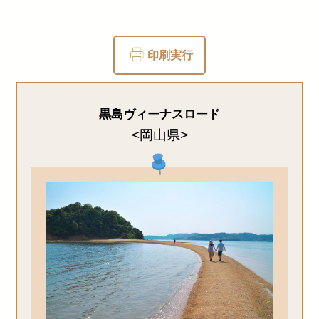
印刷実行
黒島ヴィーナスロード
<岡山県>