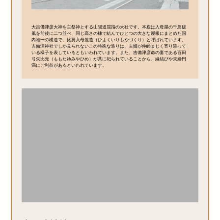
大吉備津彦大神を主祭神とする山陽道屈指の大社です。本殿は入母屋の千鳥破
風を前後に二つ並べ、同じ高さの棟で結んでひとつの大きな屋根にまとめた国
内唯一の構造で、比翼入母屋造（ひよくいりもやづくり）と呼ばれています。
吉備津神社でしか見られないこの特殊な造りは、夫婦が仲睦まじく寄り添って
いる様子を表しているともいわれています。また、吉備津彦命の妻である百田
弓矢比売（ももたゆみやひめ）が共に祀られていることから、縁結びや夫婦円
満にご利益があるといわれています。